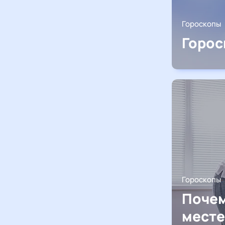
Гороскопы
Горос
Гороскопы
Почем
месте