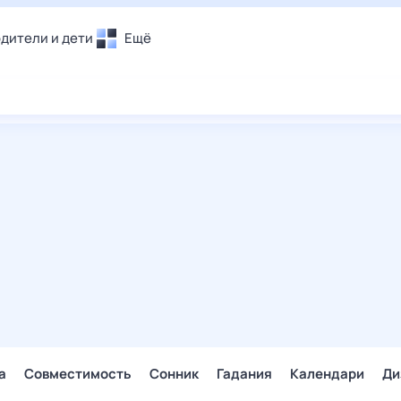
дители и дети
Ещё
Почта
овье
Поиск
лечения и отдых
Погода
и уют
ТВ-программа
т
ера
ологии и тренды
енные ситуации
егаем вместе
скопы
Помощь
а
Совместимость
Сонник
Гадания
Календари
Ди