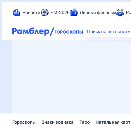
Новости
ЧМ-2026
Личные финансы
Ро
Еда
Поиск по интернету
Здор
Разв
Дом 
Спор
Карь
Авто
Техн
Жизн
Сбер
Горо
Гороскопы
Знаки зодиака
Таро
Натальная карт