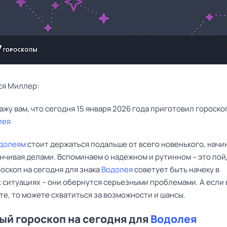
ся Миллер:
лея
долеям
стоит держаться подальше от всего новенького, начи
анчивая делами. Вспоминаем о надежном и рутинном – это по
оскоп на сегодня для знака
Водолея
советует быть начеку в
 ситуациях – они обернутся серьезными проблемами. А если
е, то можете схватиться за возможности и шансы.
й гороскоп на сегодня для
Водолея