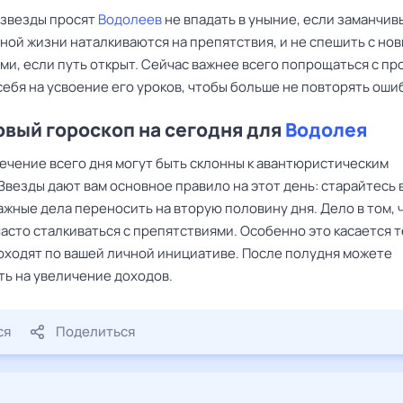
 звезды просят
Водолеев
не впадать в уныние, если заманчив
ной жизни наталкиваются на препятствия, и не спешить с но
ми, если путь открыт. Сейчас важнее всего попрощаться с п
ебя на усвоение его уроков, чтобы больше не повторять оши
вый гороскоп на сегодня для
Водолея
течение всего дня могут быть склонны к авантюристическим
Звезды дают вам основное правило на этот день: старайтесь 
жные дела переносить на вторую половину дня. Дело в том, ч
асто сталкиваться с препятствиями. Особенно это касается т
оходят по вашей личной инициативе. После полудня можете
ть на увеличение доходов.
ся
Поделиться