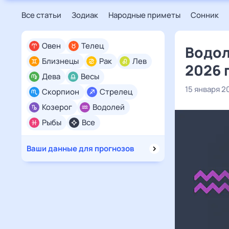
Все статьи
Зодиак
Народные приметы
Сонник
Овен
Телец
Водол
Близнецы
Рак
Лев
2026 
Дева
Весы
15 января 2
Скорпион
Стрелец
Козерог
Водолей
Рыбы
Все
Ваши данные для прогнозов