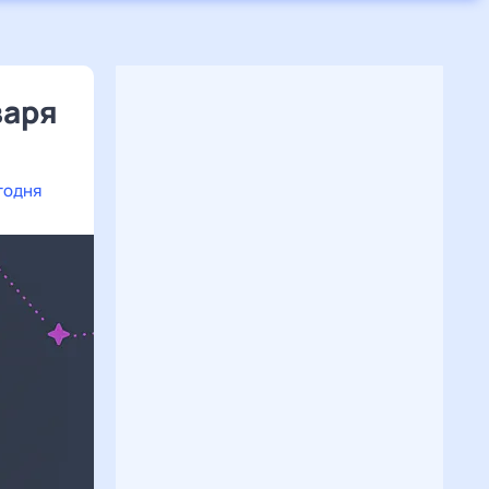
варя
годня