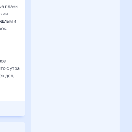
ые планы
выми
рошлым и
бок.
все
то с утра
ех дел,