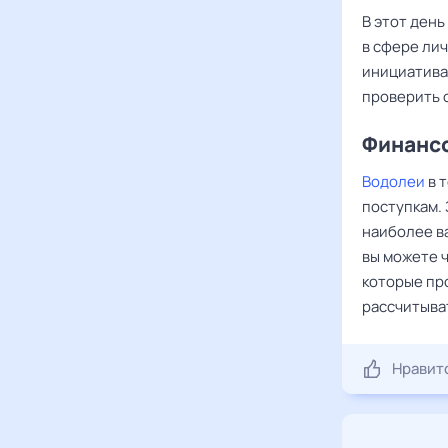
В этот день
в сфере лич
инициатива
проверить с
Финансо
Водолеи
в 
поступкам. 
наиболее ва
вы можете ч
которые пр
рассчитыва
Нравит