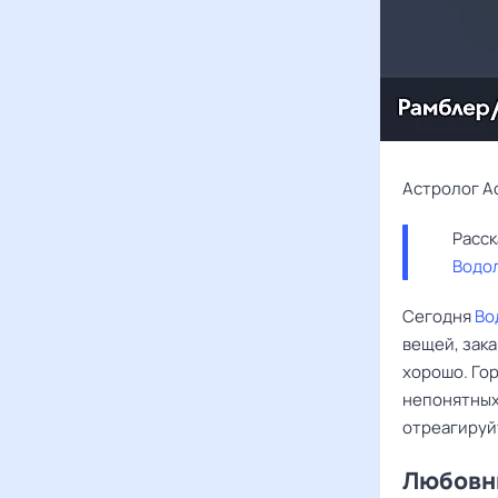
Астролог А
Водо
Сегодня
Во
вещей, зак
хорошо. Гор
непонятных
отреагируйт
Любовны