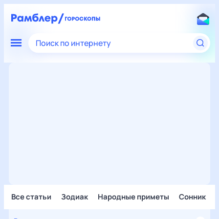
Поиск по интернету
Все статьи
Зодиак
Народные приметы
Сонник