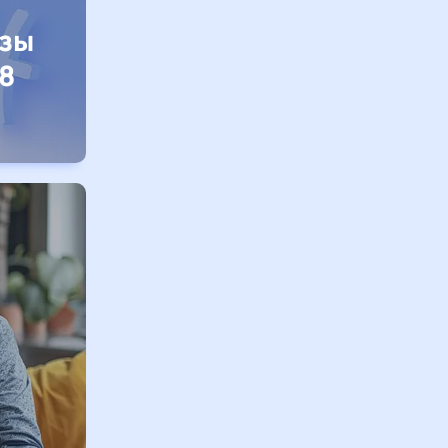
изы
8