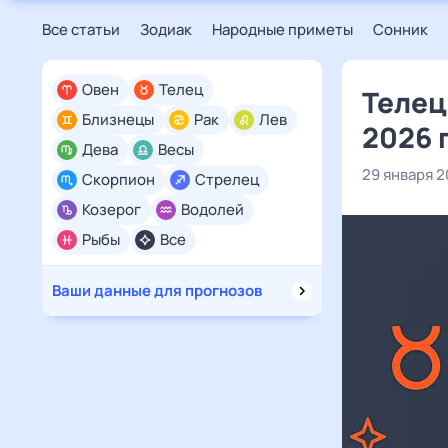
Все статьи
Зодиак
Народные приметы
Сонник
Овен
Телец
Телец
Близнецы
Рак
Лев
2026 
Дева
Весы
29 января 
Скорпион
Стрелец
Козерог
Водолей
Рыбы
Все
Ваши данные для прогнозов