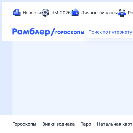
Новости
ЧМ-2026
Личные финансы
Ро
Еда
Поиск по интернету
Здор
Разв
Дом 
Спор
Карь
Авто
Техн
Жизн
Сбер
Горо
Гороскопы
Знаки зодиака
Таро
Натальная карт