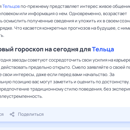
я
Тельцов
по-прежнему представляет интерес живое общени
ловеком или информация о нем. Одновременно, возрастает
ь осмыслить полученные сведения и уложить их в своем созн
рядке. Что касается конкретных прогнозов на будущее, с ним
ь.
вый гороскоп на сегодня для
Тельца
одня звезды советуют сосредоточить свои усилия на карьер
 действовать предельно открыто. Смело заявляйте о своей п
 свои интересы, даже если перед вами начальство. За
ьную позицию вас могут заметить и оценить по достоинству.
предпочтение традиционному стилю поведения, без экспери
елеустремленность.
ся
Поделиться