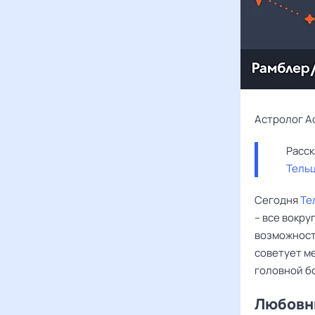
Астролог А
Тель
Сегодня
Те
– все вокру
возможност
советует ме
головной б
Любовны