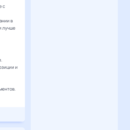
е с
ании в
и лучше
е.
озиции и
ментов.