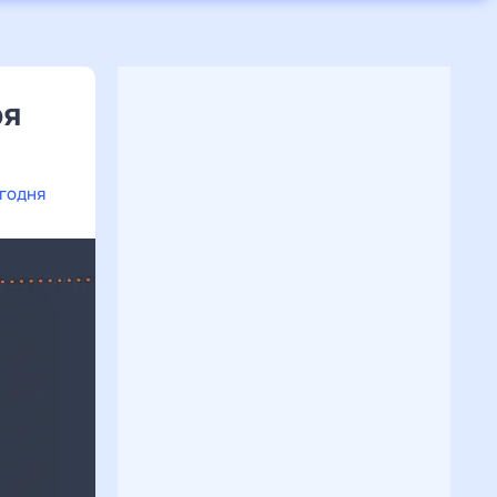
ря
егодня