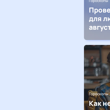
Гороскопы
Прове
для л
авгус
Гороскопы
Как н