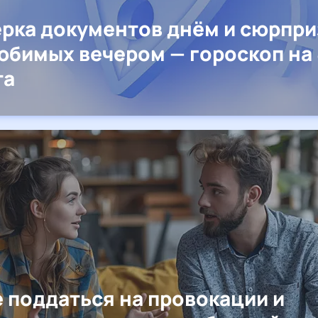
рка документов днём и сюрпр
юбимых вечером — гороскоп на 
та
е поддаться на провокации и