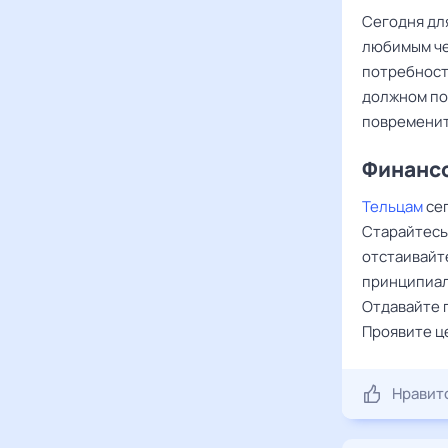
Сегодня дл
любимым че
потребност
должном по
повременит
Финансо
Тельцам
сег
Старайтесь
отстаивайте
принципиал
Отдавайте 
Проявите ц
Нравит