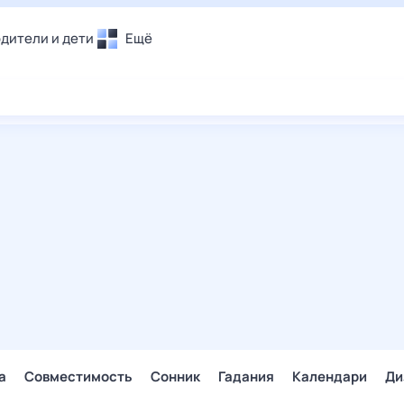
дители и дети
Ещё
Почта
овье
Поиск
лечения и отдых
Погода
и уют
ТВ-программа
т
ера
ологии и тренды
енные ситуации
егаем вместе
скопы
Помощь
а
Совместимость
Сонник
Гадания
Календари
Ди