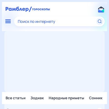
Поиск по интернету
Все статьи
Зодиак
Народные приметы
Сонник