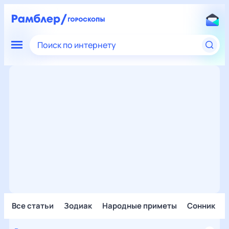
Поиск по интернету
Все статьи
Зодиак
Народные приметы
Сонник