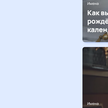
Имена
Как в
рождё
кале
Имена