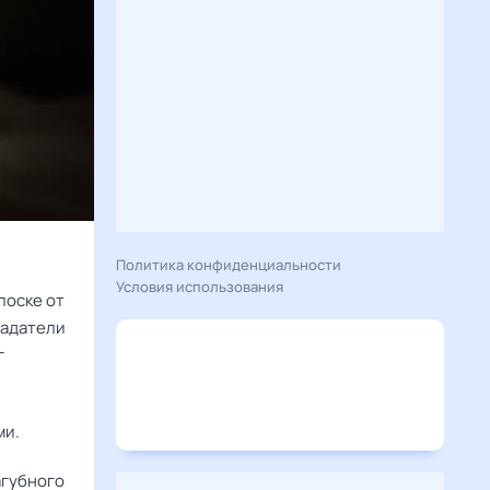
Политика конфиденциальности
Условия использования
лоске от
ладатели
г
ми.
губного 