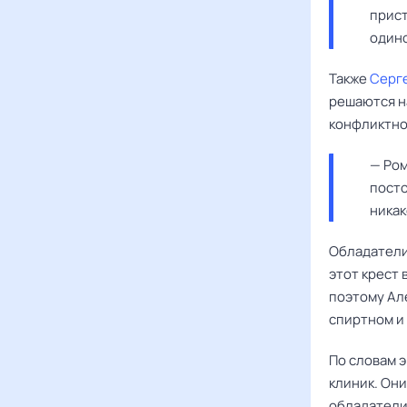
прист
одино
Также
Серг
решаются н
конфликтно
— Ром
посто
никак
Обладател
этот крест 
поэтому Але
спиртном и
По словам 
клиник. Они
обладатели