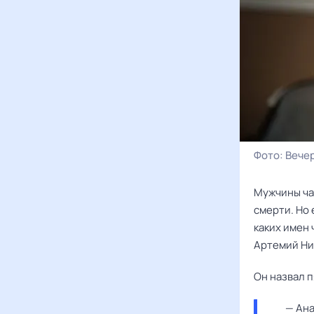
Фото:
Вече
Мужчины ча
смерти. Но 
каких имен 
Артемий Ни
Он назвал 
— Ана