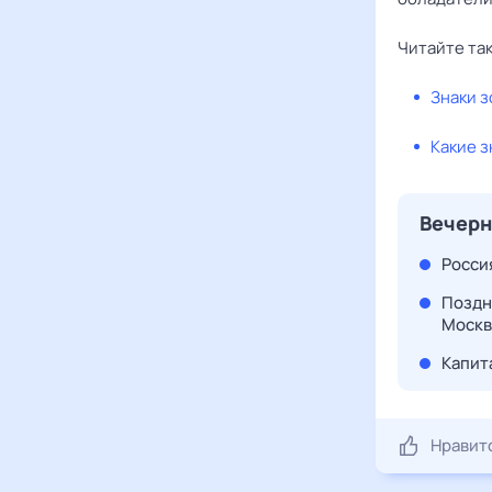
Читайте та
Знаки з
Какие з
Вечерн
Росси
Поздн
Москв
Капит
Нравит