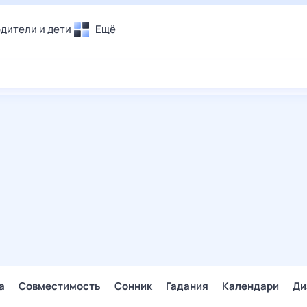
дители и дети
Ещё
Почта
овье
Поиск
лечения и отдых
Погода
и уют
ТВ-программа
т
ера
ологии и тренды
енные ситуации
егаем вместе
скопы
Помощь
а
Совместимость
Сонник
Гадания
Календари
Ди