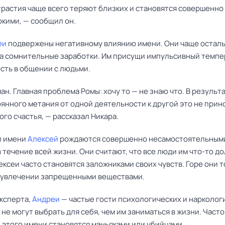
растия чаще всего теряют близких и становятся совершенно 
кими, — сообщил он.
еи
подвержены негативному влиянию имени. Они чаще остал
а сомнительные заработки. Им присущи импульсивный темпе
сть в общении с людьми.
ан. Главная проблема Ромы: хочу то — не знаю что. В результа
янного метания от одной деятельности к другой это не прино
ого счастья, — рассказал Никара.
и имени
Алексей
рождаются совершенно несамостоятельными
в течение всей жизни. Они считают, что все люди им что-то д
ксеи часто становятся заложниками своих чувств. Горе они т
 увлечении запрещенными веществами.
эксперта,
Андреи
— частые гости психологических и нарколог
 не могут выбрать для себя, чем им заниматься в жизни. Часто
 этого имени становятся маньяками или убийцами.