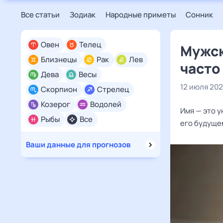
Все статьи
Зодиак
Народные приметы
Сонник
Овен
Телец
Мужск
Близнецы
Рак
Лев
часто
Дева
Весы
12 июля 20
Скорпион
Стрелец
Козерог
Водолей
Имя — это 
Рыбы
Все
его будуще
Ваши данные для прогнозов