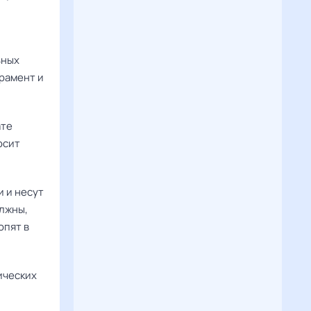
ьных
рамент и
те 
сит 
 и несут
олжны,
опят в
ических