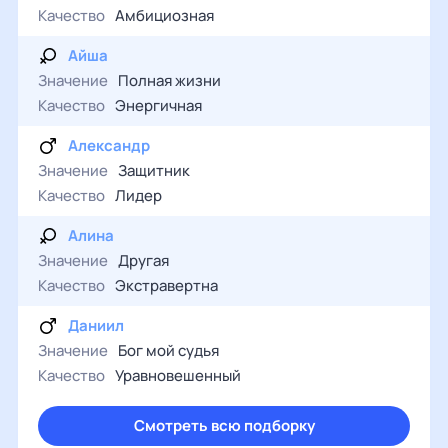
Качество
Амбициозная
Айша
Значение
Полная жизни
Качество
Энергичная
Александр
Значение
Защитник
Качество
Лидер
Алина
Значение
Другая
Качество
Экстравертна
Даниил
Значение
Бог мой судья
Качество
Уравновешенный
Смотреть всю подборку