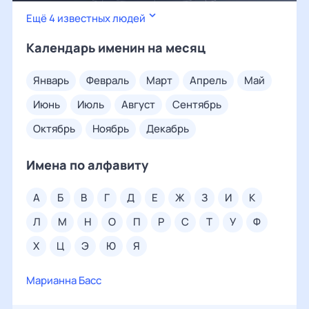
Ещё 4 известных людей
Календарь именин на месяц
январь
февраль
март
апрель
май
июнь
июль
август
сентябрь
октябрь
ноябрь
декабрь
Имена по алфавиту
а
б
в
г
д
е
ж
з
и
к
л
м
н
о
п
р
с
т
у
ф
х
ц
э
ю
я
Марианна Басс