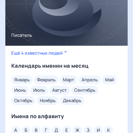
Писатель
Ещё 4 известных людей
Календарь именин на месяц
январь
февраль
март
апрель
май
июнь
июль
август
сентябрь
октябрь
ноябрь
декабрь
Имена по алфавиту
а
б
в
г
д
е
ж
з
и
к