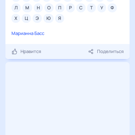
л
м
н
о
п
р
с
т
у
ф
х
ц
э
ю
я
Марианна Басс
Нравится
Поделиться