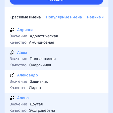
Красивые имена
Популярные имена
Редкие имен
Адриана
Значение
Адриатическая
Качество
Амбициозная
Айша
Значение
Полная жизни
Качество
Энергичная
Александр
Значение
Защитник
Качество
Лидер
Алина
Значение
Другая
Качество
Экстравертна