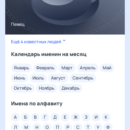
Певец
Ещё 4 известных людей
Календарь именин на месяц
январь
февраль
март
апрель
май
июнь
июль
август
сентябрь
октябрь
ноябрь
декабрь
Имена по алфавиту
а
б
в
г
д
е
ж
з
и
к
л
м
н
о
п
р
с
т
у
ф