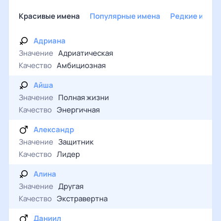
Красивые имена
Популярные имена
Редкие имен
Адриана
Значение
Адриатическая
Качество
Амбициозная
Айша
Значение
Полная жизни
Качество
Энергичная
Александр
Значение
Защитник
Качество
Лидер
Алина
Значение
Другая
Качество
Экстравертна
Даниил