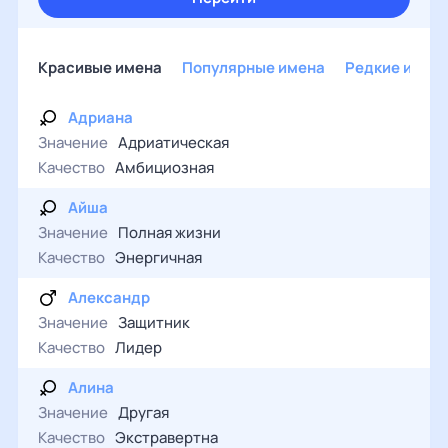
Красивые имена
Популярные имена
Редкие имен
Адриана
Значение
Адриатическая
Качество
Амбициозная
Айша
Значение
Полная жизни
Качество
Энергичная
Александр
Значение
Защитник
Качество
Лидер
Алина
Значение
Другая
Качество
Экстравертна