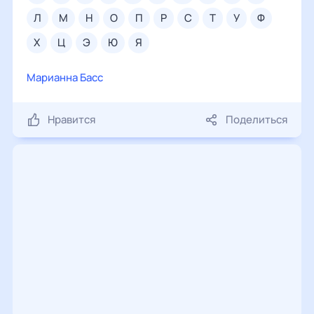
л
м
н
о
п
р
с
т
у
ф
х
ц
э
ю
я
Марианна Басс
Нравится
Поделиться