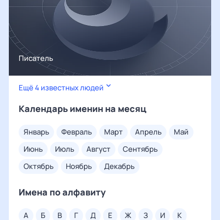
Писатель
Ещё 4 известных людей
Календарь именин на месяц
январь
февраль
март
апрель
май
июнь
июль
август
сентябрь
октябрь
ноябрь
декабрь
Имена по алфавиту
а
б
в
г
д
е
ж
з
и
к