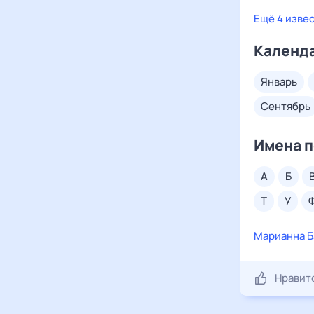
Ещё 4 изве
Календа
январь
сентябрь
Имена п
а
б
т
у
Марианна Б
Нравит