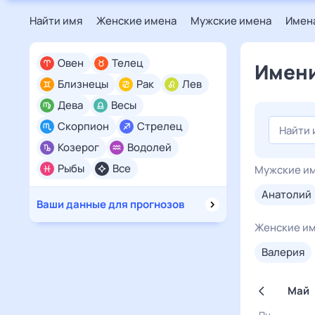
Найти имя
Женские имена
Мужские имена
Имена
Овен
Телец
Имени
Близнецы
Рак
Лев
Дева
Весы
Скорпион
Стрелец
Козерог
Водолей
Рыбы
Все
Мужские и
анатолий
Ваши данные для прогнозов
Женские и
валерия
Май