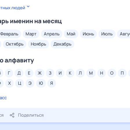
стных людей
рь именин на месяц
февраль
март
апрель
май
июнь
июль
авг
октябрь
ноябрь
декабрь
о алфавиту
в
г
д
е
ж
з
и
к
л
м
н
о
п
ф
х
ц
э
ю
я
асс
ся
Поделиться