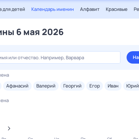
 для детей
Календарь именин
Алфавит
Красивые
Р
ны 6 мая 2026
На
мена
афанасий
валерий
георгий
егор
иван
юрий
мена