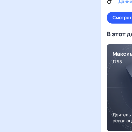
Дани
Смотрет
В этот 
Максим
1758
Деятель
революц