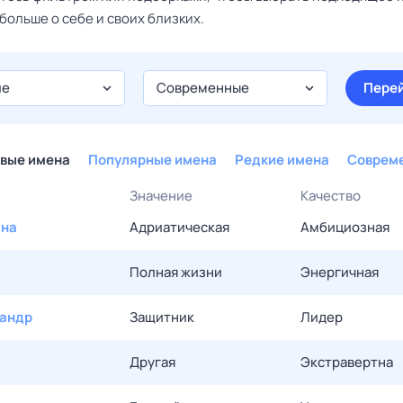
больше о себе и своих близких.
ие
Современные
Пере
вые имена
Популярные имена
Редкие имена
Соврем
Значение
Качество
ана
Адриатическая
Амбициозная
Полная жизни
Энергичная
андр
Защитник
Лидер
Другая
Экстравертна