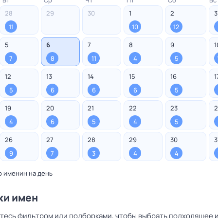
Вт
Ср
Чт
Пт
Сб
Вс
28
29
30
1
2
3
11
10
12
5
6
7
8
9
1
7
8
11
4
5
12
13
14
15
16
1
5
6
6
6
5
19
20
21
22
23
2
4
6
5
4
5
26
27
28
29
30
3
9
7
3
4
4
о именин на день
ки имен
тесь фильтром или подборками, чтобы выбрать подходящее и