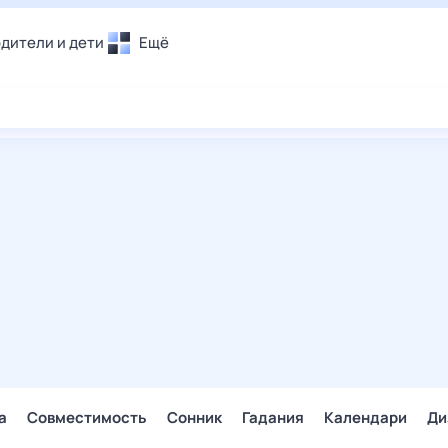
дители и дети
Ещё
Почта
овье
Поиск
лечения и отдых
Погода
и уют
ТВ-программа
т
ера
ологии и тренды
енные ситуации
егаем вместе
скопы
Помощь
а
Совместимость
Сонник
Гадания
Календари
Ди