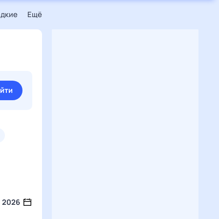
едкие
Ещё
йти
2026