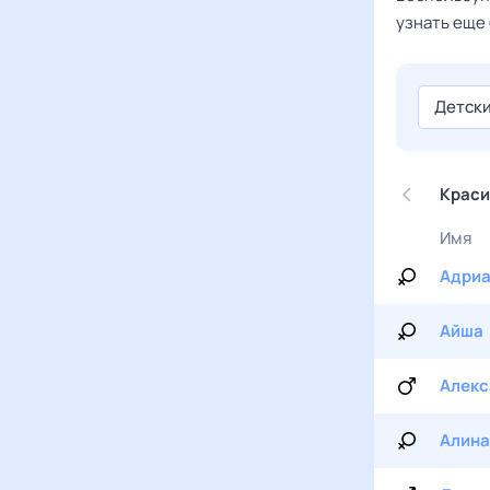
узнать еще 
Детск
Краси
Имя
Адри
Айша
Алекс
Алина