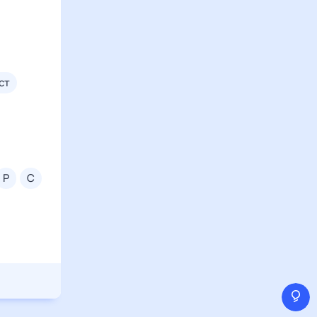
уст
р
с