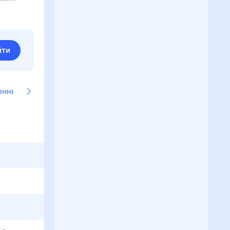
йти
енные имена
Американские имена
Английские имена