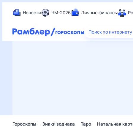
Новости
ЧМ-2026
Личные финансы
Ро
Еда
Поиск по интернету
Здор
Разв
Дом 
Спор
Карь
Авто
Техн
Жизн
Сбер
Горо
Гороскопы
Знаки зодиака
Таро
Натальная карт