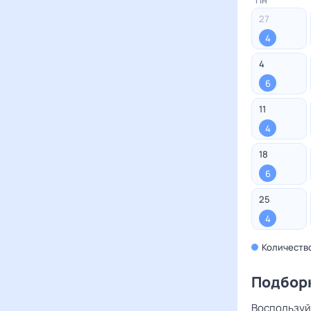
Пн
27
4
4
6
11
4
18
6
25
4
Количеств
Подбор
Воспользуй