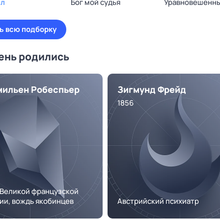
ил
Бог мой судья
Уравновешенн
ь всю подборку
день родились
ильен Робеспьер
Зигмунд Фрейд
1856
 Великой французской
ии, вождь якобинцев
Австрийский психиатр