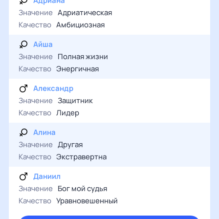
Адриана
Значение
Адриатическая
Качество
Амбициозная
Айша
Значение
Полная жизни
Качество
Энергичная
Александр
Значение
Защитник
Качество
Лидер
Алина
Значение
Другая
Качество
Экстравертна
Даниил
Значение
Бог мой судья
Качество
Уравновешенный