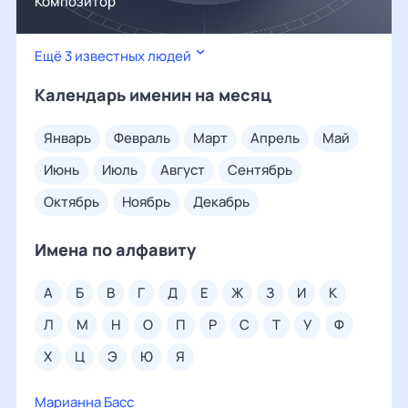
Композитор
Ещё 3 известных людей
Календарь именин на месяц
январь
февраль
март
апрель
май
июнь
июль
август
сентябрь
октябрь
ноябрь
декабрь
Имена по алфавиту
а
б
в
г
д
е
ж
з
и
к
л
м
н
о
п
р
с
т
у
ф
х
ц
э
ю
я
Марианна Басс