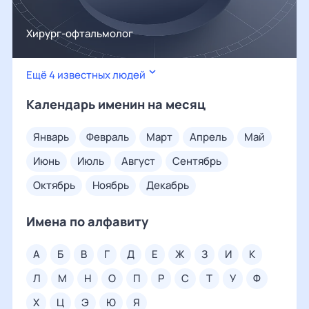
Хирург-офтальмолог
Ещё 4 известных людей
Календарь именин на месяц
январь
февраль
март
апрель
май
июнь
июль
август
сентябрь
октябрь
ноябрь
декабрь
Имена по алфавиту
а
б
в
г
д
е
ж
з
и
к
л
м
н
о
п
р
с
т
у
ф
х
ц
э
ю
я