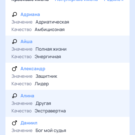
Адриана
Значение
Адриатическая
Качество
Амбициозная
Айша
Значение
Полная жизни
Качество
Энергичная
Александр
Значение
Защитник
Качество
Лидер
Алина
Значение
Другая
Качество
Экстравертна
Даниил
Значение
Бог мой судья