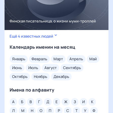
Финская писательница, о жизни муми-троллей
Ещё 4 известных людей
Календарь именин на месяц
январь
февраль
март
апрель
май
июнь
июль
август
сентябрь
октябрь
ноябрь
декабрь
Имена по алфавиту
а
б
в
г
д
е
ж
з
и
к
л
м
н
о
п
р
с
т
у
ф