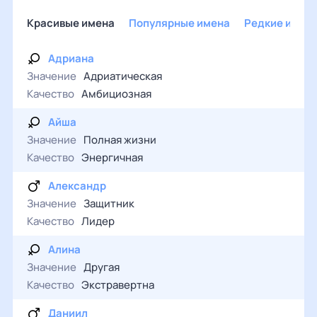
Красивые имена
Популярные имена
Редкие имен
Адриана
Значение
Адриатическая
Качество
Амбициозная
Айша
Значение
Полная жизни
Качество
Энергичная
Александр
Значение
Защитник
Качество
Лидер
Алина
Значение
Другая
Качество
Экстравертна
Даниил