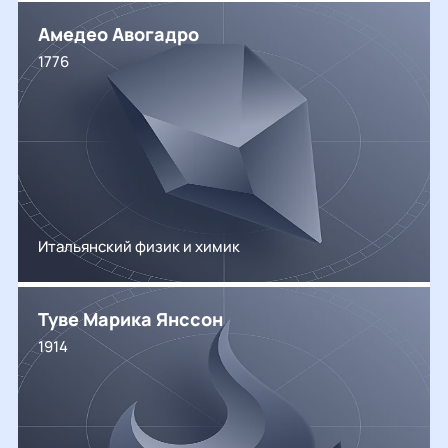
Амедео Авогадро
1776
Итальянский физик и химик
Туве Марика Янссон
1914