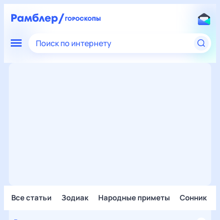
Поиск по интернету
Все статьи
Зодиак
Народные приметы
Сонник