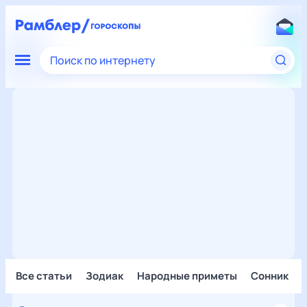
Поиск по интернету
Все статьи
Зодиак
Народные приметы
Сонник