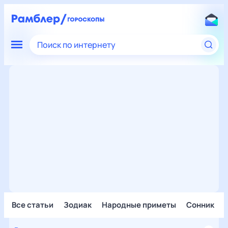
Поиск по интернету
Все статьи
Зодиак
Народные приметы
Сонник