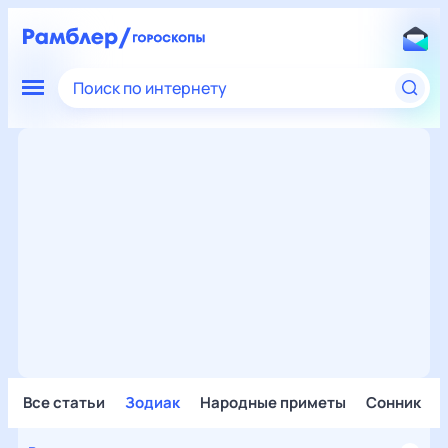
Поиск по интернету
Все статьи
Зодиак
Народные приметы
Сонник