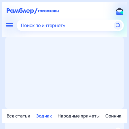
Поиск по интернету
Все статьи
Зодиак
Народные приметы
Сонник