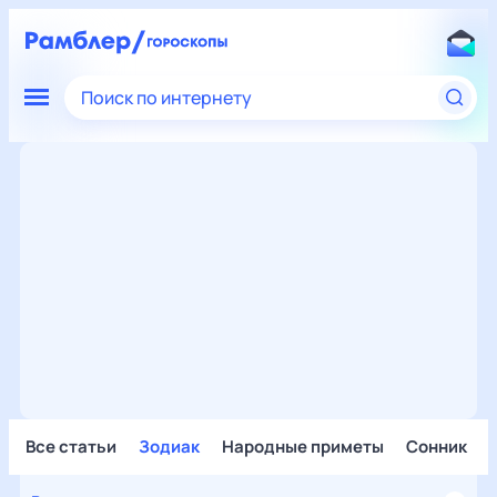
Поиск по интернету
Все статьи
Зодиак
Народные приметы
Сонник