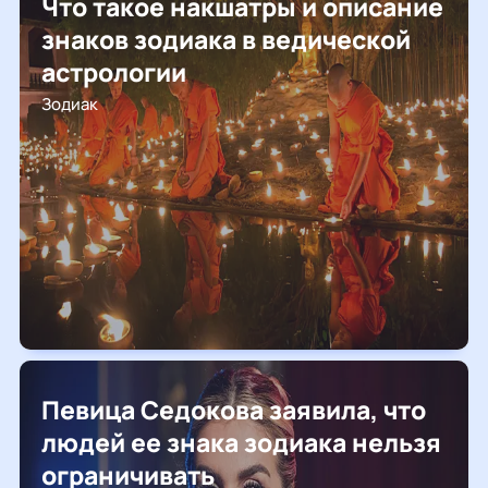
Что такое накшатры и описание
знаков зодиака в ведической
астрологии
Зодиак
Певица Седокова заявила, что
людей ее знака зодиака нельзя
ограничивать