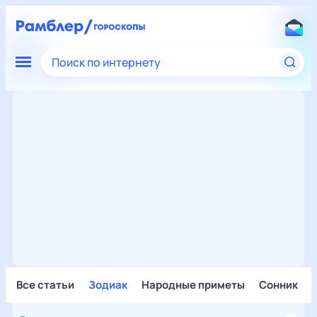
Поиск по интернету
Все статьи
Зодиак
Народные приметы
Сонник