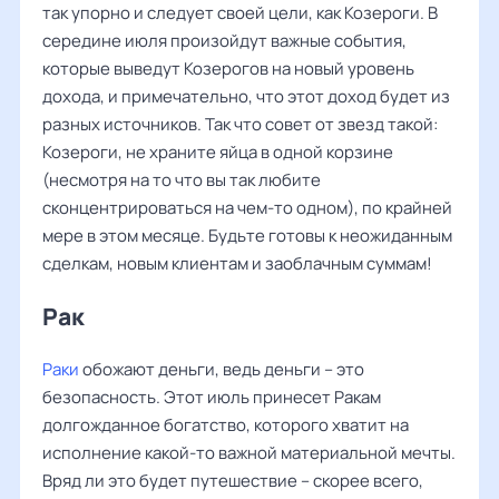
так упорно и следует своей цели, как Козероги. В
середине июля произойдут важные события,
которые выведут Козерогов на новый уровень
дохода, и примечательно, что этот доход будет из
разных источников. Так что совет от звезд такой:
Козероги, не храните яйца в одной корзине
(несмотря на то что вы так любите
сконцентрироваться на чем-то одном), по крайней
мере в этом месяце. Будьте готовы к неожиданным
сделкам, новым клиентам и заоблачным суммам!
Рак
Раки
обожают деньги, ведь деньги – это
безопасность. Этот июль принесет Ракам
долгожданное богатство, которого хватит на
исполнение какой-то важной материальной мечты.
Вряд ли это будет путешествие – скорее всего,