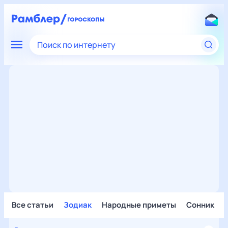
Поиск по интернету
Все статьи
Зодиак
Народные приметы
Сонник