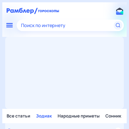
Поиск по интернету
Все статьи
Зодиак
Народные приметы
Сонник