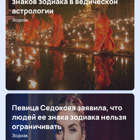
знаков зодиака в ведической
астрологии
Зодиак
Певица Седокова заявила, что
людей ее знака зодиака нельзя
ограничивать
Зодиак