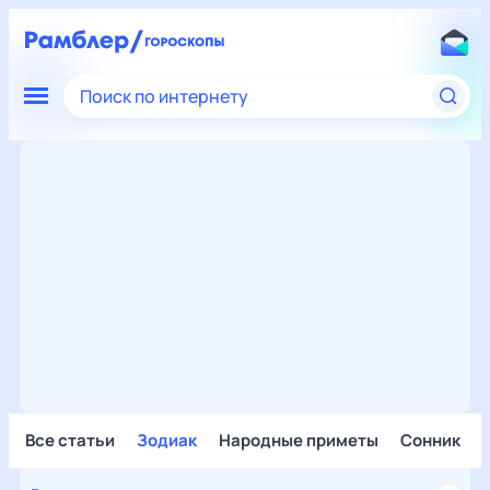
Поиск по интернету
Все статьи
Зодиак
Народные приметы
Сонник