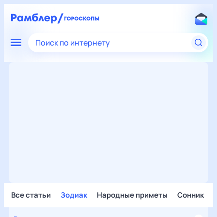
Поиск по интернету
Все статьи
Зодиак
Народные приметы
Сонник