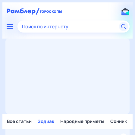
Поиск по интернету
Все статьи
Зодиак
Народные приметы
Сонник