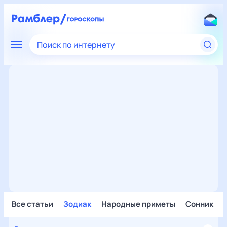
Поиск по интернету
Все статьи
Зодиак
Народные приметы
Сонник