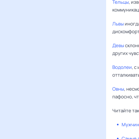
Тельцы
, из
коммуникац
Львы
иногда
дискомфорт
Девы
склонн
других чув
Водолеи
, 
отталкивать
Овны
, несм
пафосно, ч
Читайте та
Мужчины
Самые д