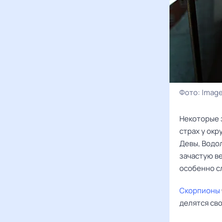
Фото:
Image
Некоторые 
страх у ок
Девы, Водол
зачастую в
особенно с
Скорпионы
делятся св