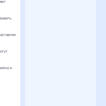
няет
зывать
заставляя
могут
нейно и