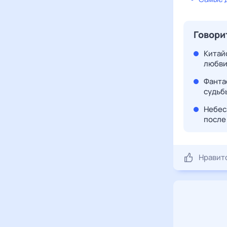
Говори
Китайс
любви
Фантас
судьбы
Небеса
после 
Нравит