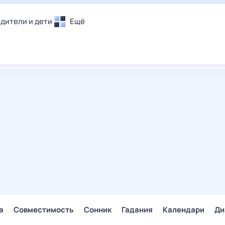
дители и дети
Ещё
Почта
овье
Поиск
лечения и отдых
Погода
и уют
ТВ-программа
т
ера
ологии и тренды
енные ситуации
егаем вместе
скопы
Помощь
а
Совместимость
Сонник
Гадания
Календари
Ди