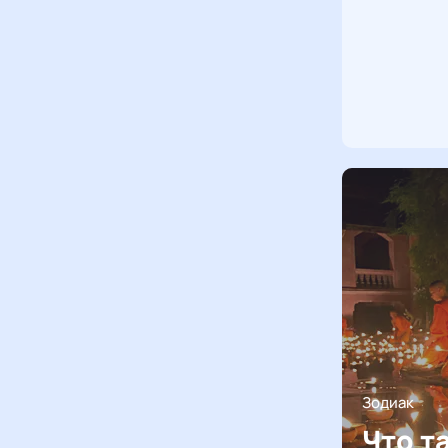
Зодиак
Что т