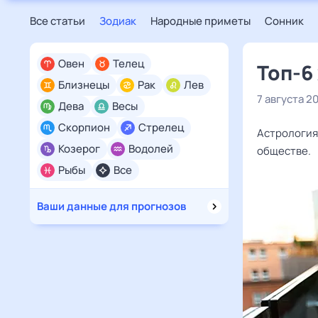
Все статьи
Зодиак
Народные приметы
Сонник
Овен
Телец
Топ-6
Близнецы
Рак
Лев
7 августа 2
Дева
Весы
Скорпион
Стрелец
Астрология
Козерог
Водолей
обществе.
Рыбы
Все
Ваши данные для прогнозов