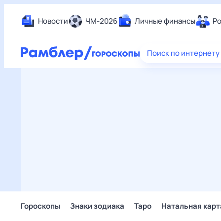
Новости
ЧМ-2026
Личные финансы
Ро
Еда
Поиск по интернету
Здор
Разв
Дом 
Спор
Карь
Авто
Техн
Жизн
Сбер
Горо
Гороскопы
Знаки зодиака
Таро
Натальная карт