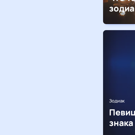
зодиа
Зодиак
Певиц
знака