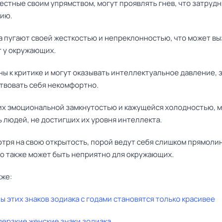
вестные своим упрямством, могут проявлять гнев, что затруд
ию.
 пугают своей жесткостью и непреклонностью, что может вы
 у окружающих.
ы к критике и могут оказывать интеллектуальное давление, 
ствовать себя некомфортно.
с их эмоциональной замкнутостью и кажущейся холодностью, 
 людей, не достигших их уровня интеллекта.
отря на свою открытость, порой ведут себя слишком прямоли
то также может быть неприятно для окружающих.
кже:
 этих знаков зодиака с годами становятся только красивее
ерзкие женские знаки зодиака