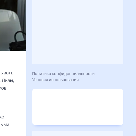
зывать
Политика конфиденциальности
Условия использования
 Львы,
ков
и
ко
ными.