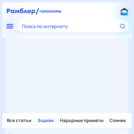
Поиск по интернету
Все статьи
Зодиак
Народные приметы
Сонник