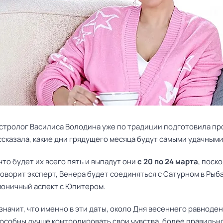
стролог
Василиса Володина
уже по традиции подготовила про
сказала, какие дни грядущего месяца будут самыми удачными
что будет их всего пять и выпадут они
с 20 по 24 марта
, поско
говорит эксперт, Венера будет соединяться с Сатурном в Рыба
моничный аспект с Юпитером.
значит, что именно в эти даты, около Дня весеннего равноденс
особны лучше контролировать свои чувства, более правильно