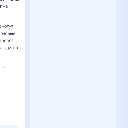
 на 
 смогут
красные
тролог,
в зодиака
 — 