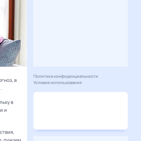
Политика конфиденциальности
гноз, в
Условия использования
.
льку в
х и
твия, 
, лучшим 