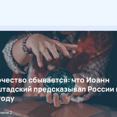
чество сбывается: что Иоанн
тадский предсказывал России 
году
нили 2