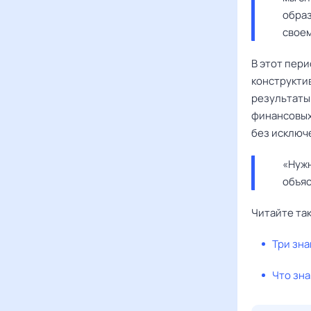
образ
своем
В этот пери
конструктив
результаты.
финансовых 
без исключ
«Нужн
объяс
Читайте та
Три зна
Что зна