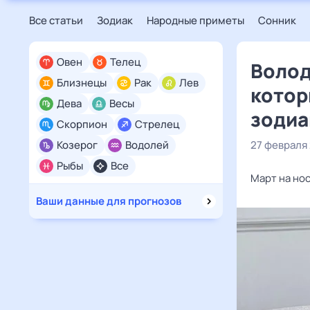
Все статьи
Зодиак
Народные приметы
Сонник
Овен
Телец
Волод
Близнецы
Рак
Лев
котор
Дева
Весы
зодиа
Скорпион
Стрелец
Козерог
Водолей
27 февраля
Рыбы
Все
Март на нос
Ваши данные для прогнозов