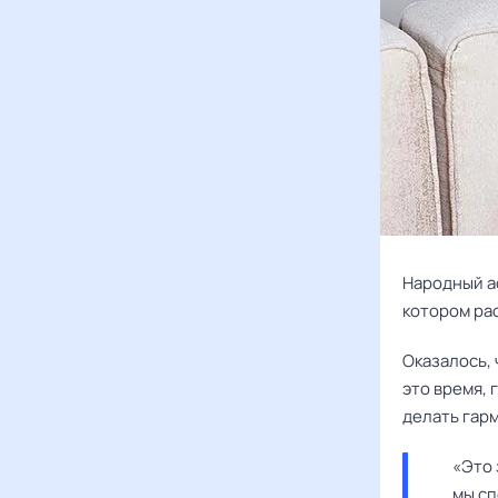
Народный а
котором рас
Оказалось, 
это время, 
делать гар
«Это 
мы сп