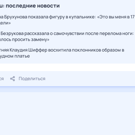
ru: последние новости
а Брухунова показала фигуру в купальнике: «Это вы меня в 17
дели»
 Безрукова рассказала о самочувствии после перелома ноги:
лось просить замену»
тняя Клаудия Шиффер восхитила поклонников образом в
удном платье
ся
Поделиться