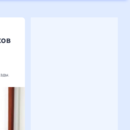
ков
езды.