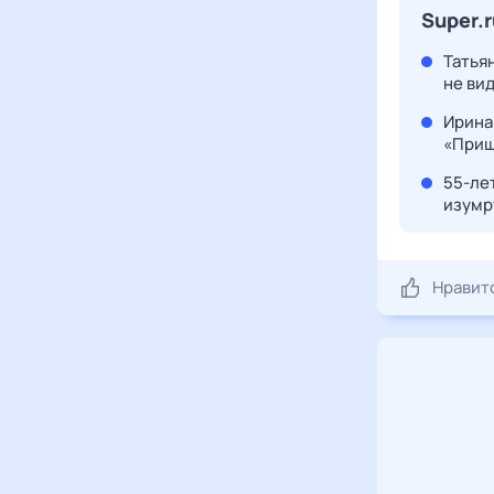
Super.
Татьян
не ви
Ирина
«Приш
55-ле
изумр
Нравит