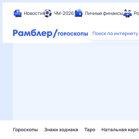
Новости
ЧМ-2026
Личные финансы
Ро
Еда
Поиск по интернету
Здор
Разв
Дом 
Спор
Карь
Авто
Техн
Жизн
Сбер
Горо
Гороскопы
Знаки зодиака
Таро
Натальная карт