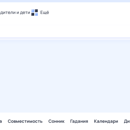
дители и дети
Ещё
Почта
овье
Поиск
лечения и отдых
Погода
и уют
ТВ-программа
т
ера
ологии и тренды
енные ситуации
егаем вместе
скопы
Помощь
а
Совместимость
Сонник
Гадания
Календари
Ди