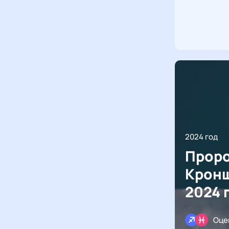
2024 год
Проро
Кронш
2024 
Оце