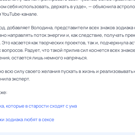
ом себя использовать, держать в узде», — объяснила астролог
 YouTube-канале.
од, добавляет Володина, представители всех знаков зодиака
но направлять поток энергии и, как следствие, получать пре
 Это касается как творческих проектов, так и, подчеркнула ас
вопросов. Радует, что такой прилив сил коснется всех знако
ения, остается лишь немного напрячься.
о всю силу своего желания пускать в жизнь и реализовывать»,
нила эксперт.
кже:
ка, которые в старости сходят с ума
ки зодиака любят в сексе