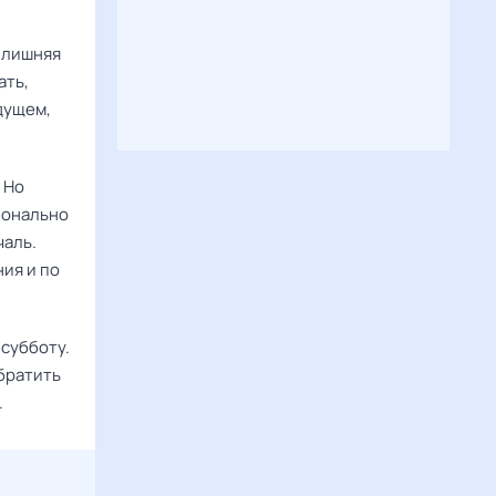
— лишняя
ать,
дущем,
 Но
ионально
чаль.
ия и по
субботу.
обратить
.