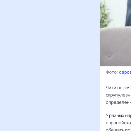
Фото:
depos
Чихи не св
скрупулезна
определенн
У разных на
европейской
обещать пр