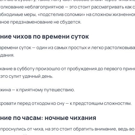
толкование неблагоприятное — это стоит рассматривать как с
обходимые меры, «подстелив соломки» на сложном жизненном
озное предзнаменование не сбудется.
ние чихов по времени суток
 времени суток — один из самых простых и легко растолковыв
адания.
хание в субботу произошло от пробуждения до первого прин
это сулит удачный день.
ужина — к приятному путешествию.
кровати перед отходом ко сну — к предстоящим сложностям.
ние по часам: ночные чихания
проснулись от чиха, на это стоит обратить внимание, ведь во