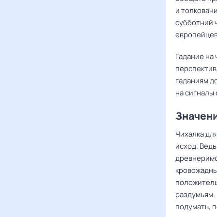
и толкован
субботний ч
европейцев
Гадание на
перспектив
гаданиям д
на сигналы 
Значени
Чихалка дл
исход. Ведь
древнеримс
кровожадны
положитель
раздумьям.
подумать, п