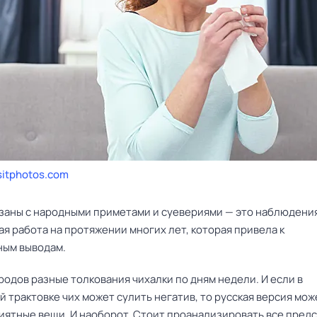
itphotos.com
язаны с народными приметами и суевериями — это наблюдени
я работа на протяжении многих лет, которая привела к
ым выводам.
родов разные толкования чихалки по дням недели. И если в
 трактовке чих может сулить негатив, то русская версия мож
иятные вещи. И наоборот. Стоит проанализировать все пред