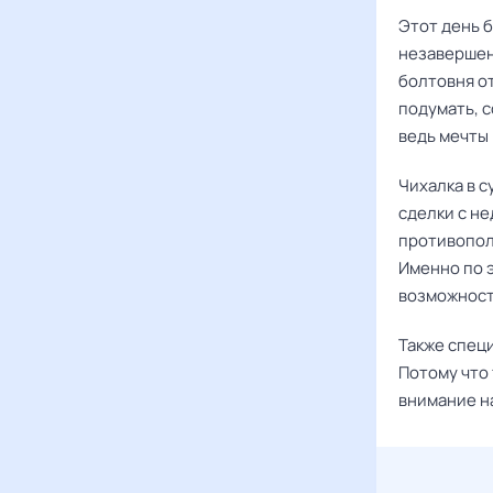
Этот день 
незавершен
болтовня о
подумать, с
ведь мечты 
Чихалка в 
сделки с н
противопол
Именно по э
возможност
Также спец
Потому что
внимание на