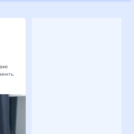
Даже
омнить,