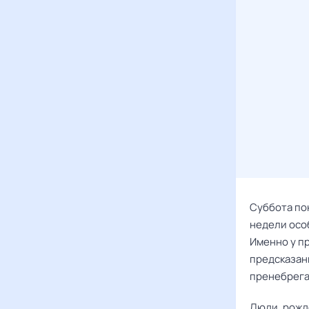
Суббота пок
недели осо
Именно у п
предсказани
пренебрега
Люди, рожде