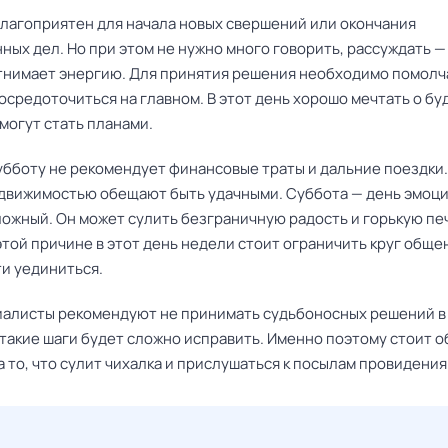
благоприятен для начала новых свершений или окончания
ных дел. Но при этом не нужно много говорить, рассуждать 
тнимает энергию. Для принятия решения необходимо помолч
осредоточиться на главном. В этот день хорошо мечтать о бу
могут стать планами.
субботу не рекомендует финансовые траты и дальние поездки.
едвижимостью обещают быть удачными. Суббота — день эмоц
ожный. Он может сулить безграничную радость и горькую пе
той причине в этот день недели стоит ограничить круг общен
и уединиться.
иалисты рекомендуют не принимать судьбоносных решений в 
 такие шаги будет сложно исправить. Именно поэтому стоит 
 то, что сулит чихалка и прислушаться к посылам провидения