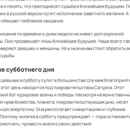
ия и понять, что преподнесет судьба в ближайшем будущем. 
их в русской версии сулит исполнение заветного желания. А 
 обещает любовное свидание.
 чихание по времени и дням недели не имеет долгосрочной
ы. Оно предвещает лишь ближайшее будущее. Чаще всего та
оверяют девушки и женщины. Но и мужчинам стоит обратить 
судьбы.
е субботнего дня
я девушек в субботу сулит в большинстве случаев благоприя
 этот день находится под покровительством Сатурна. Этот
кий бог курировал войны и победы. Несмотря на воинственны
й нрав божества, планета, покровительствующая дню, несет
ную энергетику. Она располагает к медитациям и глубоким
 Поэтому чихалка в субботу предупреждает — пора остановит
омолчать, провести анализ своих действий.