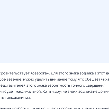
ровительствует Козерогам. Для этого знака зодиака в этот д
бое везение, нужно уделить внимание тому, что обещает чиха
редставителей этого знака вероятность точного свершения
я будет максимальной. Хотя и другие знаки зодиака не долж
ть толкованиями.
нные в субботу, также получают особые знаки через чихание