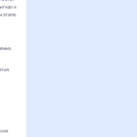
игнал и
 этапе.
аемых
ятия
 сне