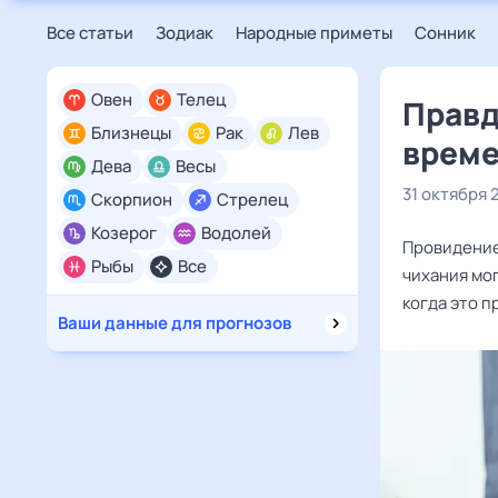
Все статьи
Зодиак
Народные приметы
Сонник
Овен
Телец
Правд
Близнецы
Рак
Лев
време
Дева
Весы
31 октября 
Скорпион
Стрелец
Козерог
Водолей
Провидение
Рыбы
Все
чихания мо
когда это п
Ваши данные для прогнозов