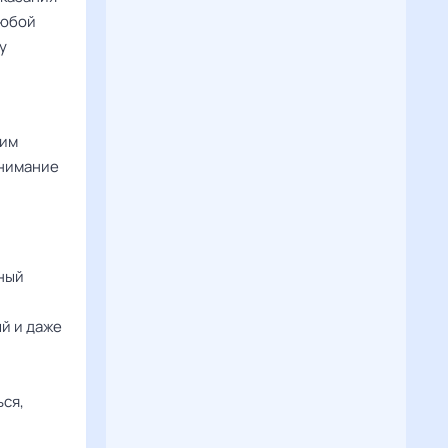
Любой
у
ким
внимание
тный
й и даже
ься,