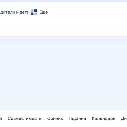
дители и дети
Ещё
Почта
овье
Поиск
лечения и отдых
Погода
и уют
ТВ-программа
т
ера
ологии и тренды
енные ситуации
егаем вместе
скопы
Помощь
а
Совместимость
Сонник
Гадания
Календари
Ди