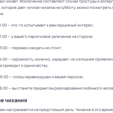
дко чихает. Исключение составляют случаи простуды и аллерг
 которое дает ночная чихалка на субботу, можно посмотреть
я.
1:00 — кто-то испытывает к вам серьезный интерес;
2:00 — у вашего парня новое увлечение на стороне;
3:00 — перемен ожидать не стоит;
4:00 — скромность, конечно, украшает, но излишнее проявлен
а приводит к одиночеству;
05:00 — сосед неравнодушен к вашей персоне;
6:00 — вы станете предметом разочарования любимого челов
е чихания
век настраивается на предстоящий день. Чихание в это врем