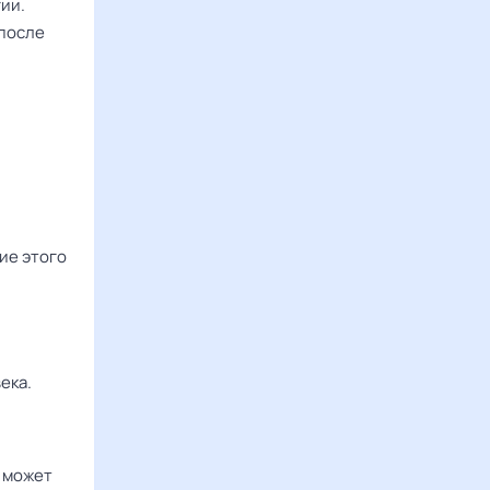
ии.
 после
ие этого
ека.
я может