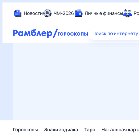
Новости
ЧМ-2026
Личные финансы
Ро
Еда
Поиск по интернету
Здор
Разв
Дом 
Спор
Карь
Авто
Техн
Жизн
Сбер
Горо
Гороскопы
Знаки зодиака
Таро
Натальная карт