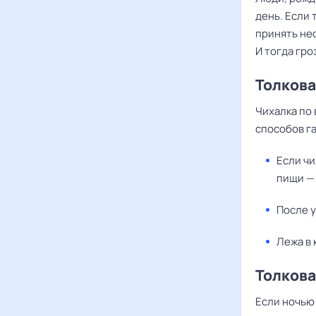
день. Если 
принять не
И тогда гр
Толкова
Чихалка по
способов г
Если чи
пищи — 
После 
Лежа в 
Толкова
Если ночью 