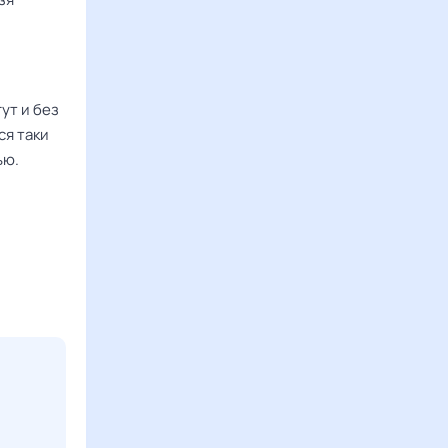
ут и без
ся таки
ью.