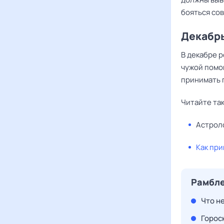
бояться со
Декабр
В декабре р
чужой помощ
принимать 
Читайте та
Астрол
Как при
Рамбле
Что н
Гороск