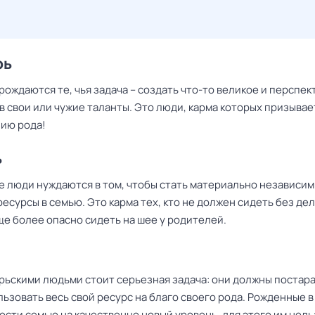
рь
рождаются те, чья задача – создать что-то великое и перспек
 свои или чужие таланты. Это люди, карма которых призывае
ию рода!
ь
е люди нуждаются в том, чтобы стать материально независи
есурсы в семью. Это карма тех, кто не должен сидеть без дел
ще более опасно сидеть на шее у родителей.
рьскими людьми стоит серьезная задача: они должны постара
ьзовать весь свой ресурс на благо своего рода. Рожденные в
ести семью на качественно новый уровень, для этого им нель