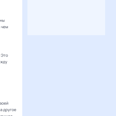
жны
в чем
 Это
ежду
своей
на другое