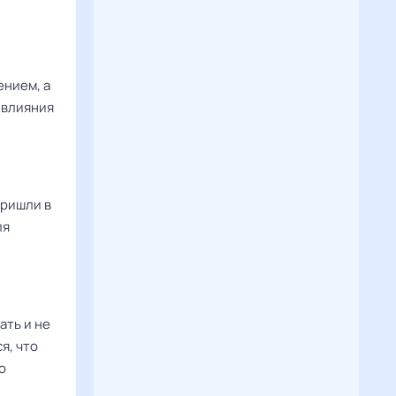
ением, а
 влияния
пришли в
ля
ать и не
я, что
ю