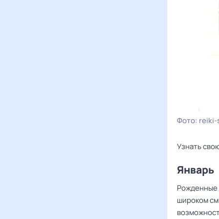
Фото:
reiki-
Узнать свою
Январь
Рожденные 
широком смы
возможность