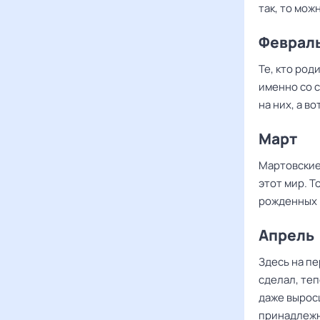
так, то мож
Феврал
Те, кто род
именно со 
на них, а во
Март
Мартовские
этот мир. Т
рожденных 
Апрель
Здесь на пе
сделал, теп
даже вырос
принадлежно