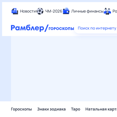
Новости
ЧМ-2026
Личные финансы
Ро
Еда
Поиск по интернету
Здор
Разв
Дом 
Спор
Карь
Авто
Техн
Жизн
Сбер
Горо
Гороскопы
Знаки зодиака
Таро
Натальная карт