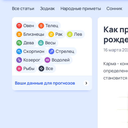
Все статьи
Зодиак
Народные приметы
Сонник
Овен
Телец
Как п
Близнецы
Рак
Лев
рожд
Дева
Весы
16 марта 20
Скорпион
Стрелец
Козерог
Водолей
Карма – кон
Рыбы
Все
определенн
становится
Ваши данные для прогнозов