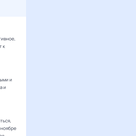
тивное,
т к
мыми и
а и
ться,
 ноябре
зя