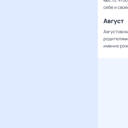
место, что
себе и свое
Август
Августовски
родителями
именно рож