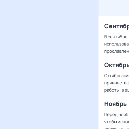
Сентяб
В сентябре 
использовав
прославлен
Октябр
Октябрьски
привнести р
работы, а е
Ноябрь
Перед нояб
чтобы испол
должны выв