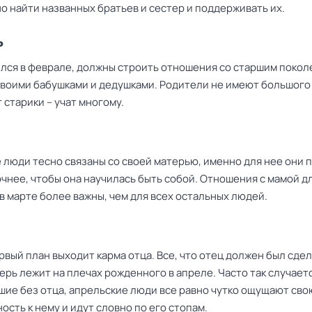
но найти названных братьев и сестер и поддерживать их.
ь
ился в феврале, должны строить отношения со старшим покол
своими бабушками и дедушками. Родители не имеют большого
т старики – учат многому.
 люди тесно связаны со своей матерью, именно для нее они 
очнее, чтобы она научилась быть собой. Отношения с мамой д
в марте более важны, чем для всех остальных людей.
рвый план выходит карма отца. Все, что отец должен был сдел
ерь лежит на плечах рожденного в апреле. Часто так случаетс
шие без отца, апрельские люди все равно чутко ощущают сво
сть к нему и идут словно по его стопам.