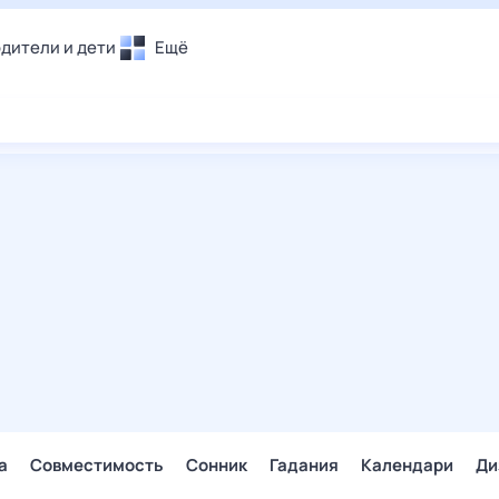
дители и дети
Ещё
Почта
овье
Поиск
лечения и отдых
Погода
и уют
ТВ-программа
т
ера
ологии и тренды
енные ситуации
егаем вместе
скопы
Помощь
а
Совместимость
Сонник
Гадания
Календари
Ди