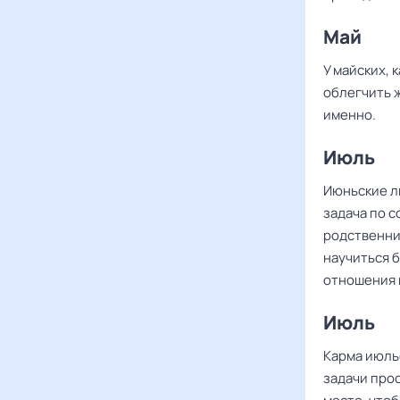
Май
У майских, 
облегчить ж
именно.
Июль
Июньские л
задача по 
родственни
научиться 
отношения 
Июль
Карма июль
задачи про