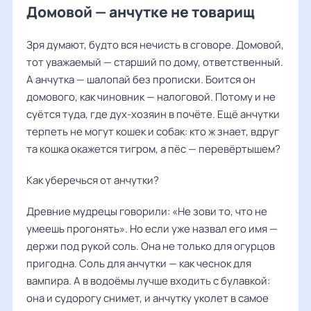
Домовой — анчутке не товарищ
Зря думают, будто вся нечисть в сговоре. Домовой,
тот уважаемый — старший по дому, ответственный.
А анчутка — шалопай без прописки. Боится он
домового, как чиновник — налоговой. Потому и не
суётся туда, где дух-хозяин в почёте. Ещё анчутки
терпеть не могут кошек и собак: кто ж знает, вдруг
та кошка окажется тигром, а пёс — перевёртышем?
Как уберечься от анчутки?
Древние мудрецы говорили: «Не зови то, что не
умеешь прогонять». Но если уже назвал его имя —
держи под рукой соль. Она не только для огурцов
пригодна. Соль для анчутки — как чеснок для
вампира. А в водоёмы лучше входить с булавкой:
она и судорогу снимет, и анчутку уколет в самое