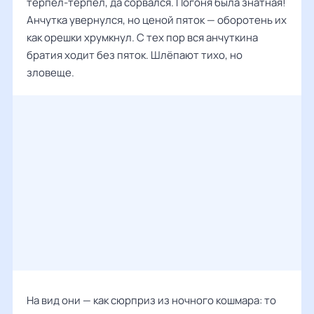
терпел-терпел, да сорвался. Погоня была знатная!
Анчутка увернулся, но ценой пяток — оборотень их
как орешки хрумкнул. С тех пор вся анчуткина
братия ходит без пяток. Шлёпают тихо, но
зловеще.
На вид они — как сюрприз из ночного кошмара: то