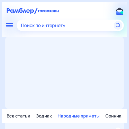
Поиск по интернету
Все статьи
Зодиак
Народные приметы
Сонник