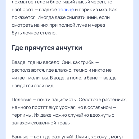
лохматое тело и блестящий лысый череп, то
наоборот — гладкое
тельце
и парик из мха. Как
покажется. Иногда даже симпатичный, если
смотреть на них при полной луне и через
бутылочное стекло.
Где прячутся анчутки
Везде, где им весело! Они, как грибы —
расползаются, где влажно, темно и никто не
читает молитвы. В воде, в поле, в бане — везде
найдётся свой вид:
Полевые — почти пацифисты. Селятся в растениях,
немного портят вкус урожая, но в остальном —
терпимы. Их даже можно случайно вдохнуть с
запахом скошенной травы.
Банные — вот где разгуляй! Шумят, хохочут, могут