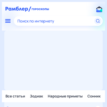
Поиск по интернету
Все статьи
Зодиак
Народные приметы
Сонник