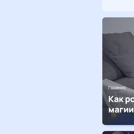
Гадания
Как р
магии