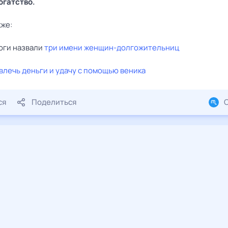
огатство.
кже:
оги назвали
три имени женщин-долгожительниц
влечь деньги и удачу с помощью веника
ся
Поделиться