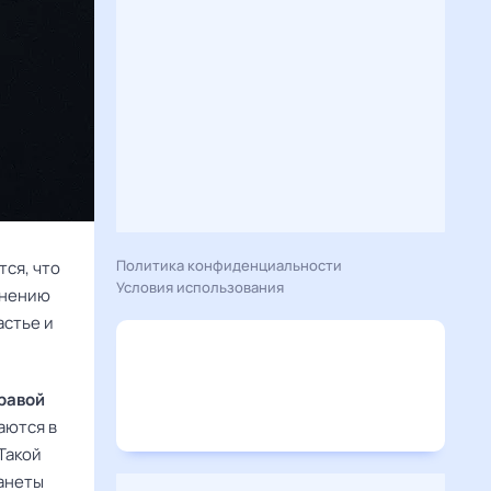
Политика конфиденциальности
тся, что
Условия использования
мнению
астье и
равой
аются в
 Такой
ланеты