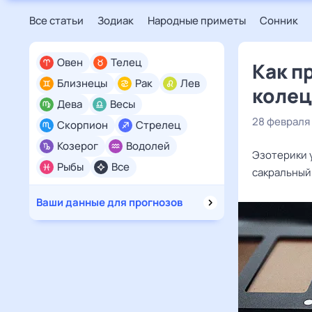
Все статьи
Зодиак
Народные приметы
Сонник
Овен
Телец
Как п
Близнецы
Рак
Лев
колец
Дева
Весы
28 февраля
Скорпион
Стрелец
Козерог
Водолей
Эзотерики 
Рыбы
Все
сакральный
Ваши данные для прогнозов