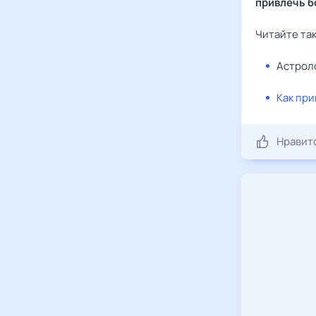
привлечь б
Читайте та
Астрол
Как при
Нравит