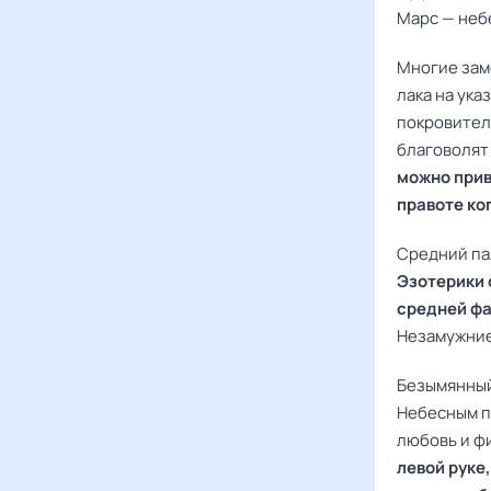
Марс — неб
Многие зам
лака на ука
покровител
благоволят 
можно прив
правоте ко
Средний па
Эзотерики 
средней фа
Незамужние
Безымянный 
Небесным п
любовь и ф
левой руке