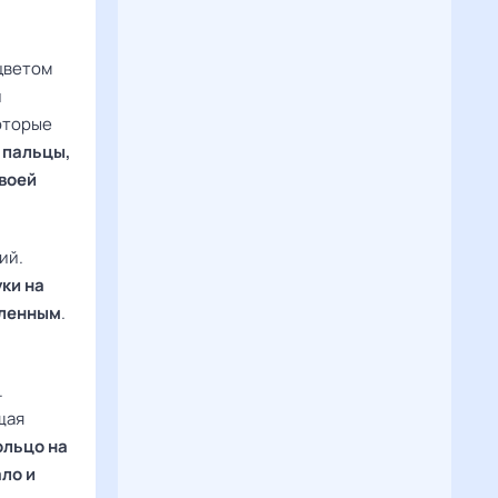
цветом
и
оторые
 пальцы,
своей
ий.
ки на
бленным
.
.
щая
ольцо на
ало и