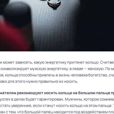
и может зависеть, какую энергетику притянет кольцо. Считае
а символизирует мужскую энергетику, а левая — женскую. По 
в, кольца способны привлечь в жизнь человека богатство, сч
ако для этого нужно правильно их носить.
ателям рекомендуют носить кольца на большом пальце п
а успех в делах будет гарантирован. Мужчины, которое сомнев
 стать увереннее, если станут носить кольцо на этом пальце.
зан с тем, что большой палец находится под воздействием п