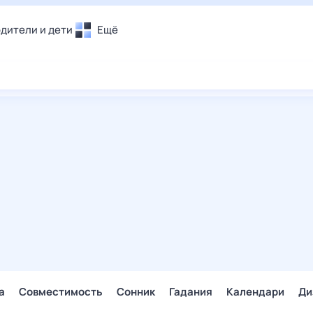
дители и дети
Ещё
Почта
овье
Поиск
лечения и отдых
Погода
и уют
ТВ-программа
т
ера
ологии и тренды
енные ситуации
егаем вместе
скопы
Помощь
а
Совместимость
Сонник
Гадания
Календари
Ди