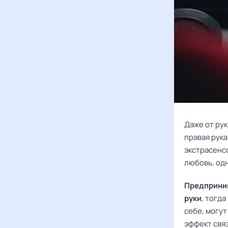
Даже от рук
правая рук
экстрасенсо
любовь, одн
Предприним
руки
, тогд
себе, могут
эффект свя