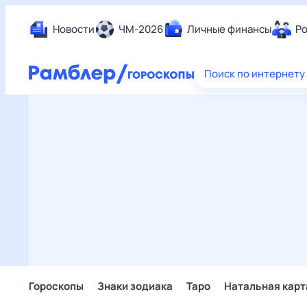
Новости
ЧМ-2026
Личные финансы
Ро
Еда
Поиск по интернету
Здор
Разв
Дом 
Спор
Карь
Авто
Техн
Жизн
Сбер
Горо
Гороскопы
Знаки зодиака
Таро
Натальная карт