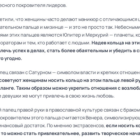
есного покровителя лидеров.
етили, что женщины часто делают маникюр с отличающимся 
зательном пальце и мизинце — и это не просто так. Небесным
ями этих пальцев являются Юпитер и Меркурий — планеты, к
ораторам и тем, кто работает с людьми.
Надев кольца на эти
лечь успех в делах, стать более обаятельным и убедить в 
го угодно.
лец связан с Сатурном — символом власти и крепких отношен
советуют женщинам носить кольцо на этом пальце левой ру
ланге. Таким образом можно укрепить отношения с возлю
 девушки же могут привлечь в свою жизнь любовь.
палец правой руки в православной культуре связан с браком
окровителем этого пальца считается Венера, символизирую
инансовый достаток. По мнению экстрасенсов,
если носить к
, то можно стать привлекательнее, развить творческое нач