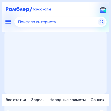
Поиск по интернету
Все статьи
Зодиак
Народные приметы
Сонник