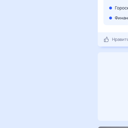
Гороск
Финан
Нравит