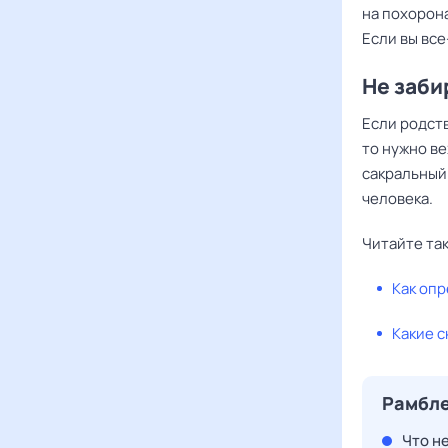
на похорона
Если вы все
Не заби
Если родст
то нужно ве
сакральный
человека.
Читайте та
Как оп
Какие 
Рамбле
Что н