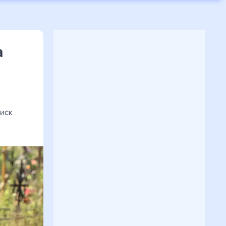
а
риск