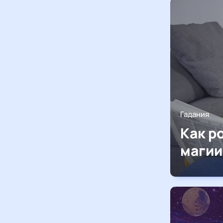
Гадания
Как р
магии