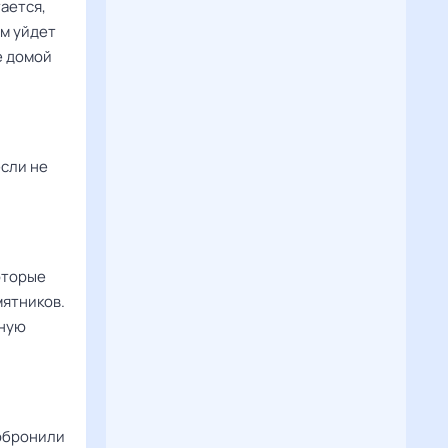
тается,
м уйдет
е домой
если не
которые
мятников.
ьную
 обронили