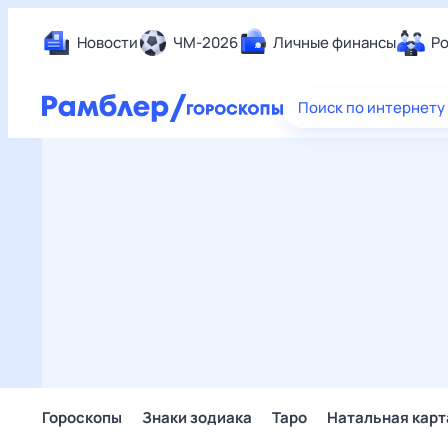
Новости
ЧМ-2026
Личные финансы
Ро
Еда
Поиск по интернету
Здор
Разв
Дом 
Спор
Карь
Авто
Техн
Жизн
Сбер
Горо
Гороскопы
Знаки зодиака
Таро
Натальная карт