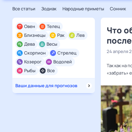
Все статьи
Зодиак
Народные приметы
Сонник
Овен
Телец
Что о
Близнецы
Рак
Лев
после
Дева
Весы
24 апреля 
Скорпион
Стрелец
Козерог
Водолей
Так как на 
Рыбы
Все
«забрать» 
Ваши данные для прогнозов