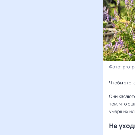
Фото:
pro-pa
Чтобы этог
Они касают
том, что ош
умерших ил
Не уход