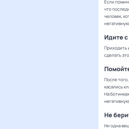
Если поминк
что послед
человек, ко
негативную
Идите с
Приходить и
сделать это
Помойте
После того,
касались к
На ботинках
негативную
Не бери
Ни одна вещ