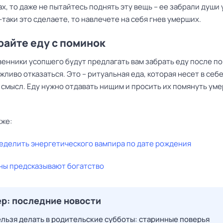
х, то даже не пытайтесь поднять эту вещь – ее забрали души
-таки это сделаете, то навлечете на себя гнев умерших.
райте еду с поминок
венники усопшего будут предлагать вам забрать еду после по
жливо отказаться. Это – ритуальная еда, которая несет в себ
 смысл. Еду нужно отдавать нищим и просить их помянуть ум
кже:
ределить энергетического вампира по дате рождения
сны предсказывают богатство
р: последние новости
ельзя делать в родительские субботы: старинные поверья