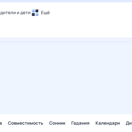
дители и дети
Ещё
Почта
овье
Поиск
лечения и отдых
Погода
и уют
ТВ-программа
т
ера
ологии и тренды
енные ситуации
егаем вместе
скопы
Помощь
а
Совместимость
Сонник
Гадания
Календари
Ди