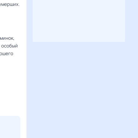
 умерших.
минок,
е особый
ершего