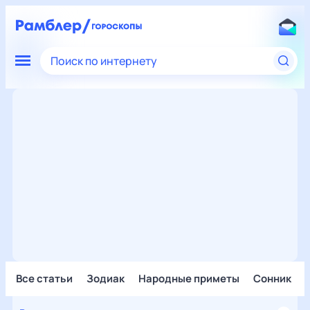
Поиск по интернету
Все статьи
Зодиак
Народные приметы
Сонник