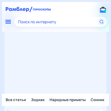
Поиск по интернету
Все статьи
Зодиак
Народные приметы
Сонник