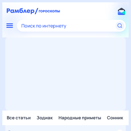
Поиск по интернету
Все статьи
Зодиак
Народные приметы
Сонник