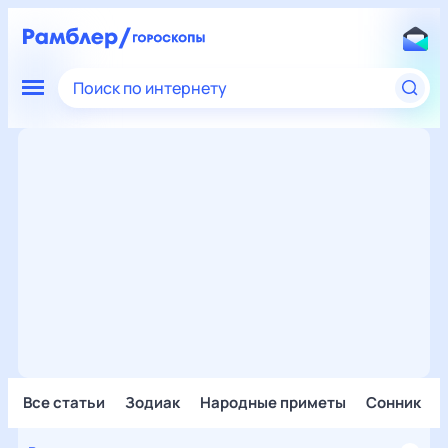
Поиск по интернету
Все статьи
Зодиак
Народные приметы
Сонник