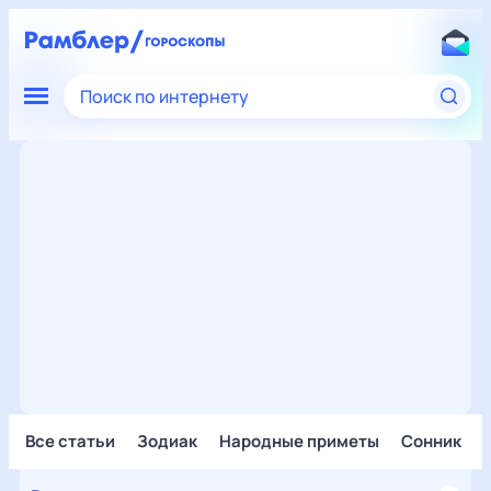
Поиск по интернету
Все статьи
Зодиак
Народные приметы
Сонник