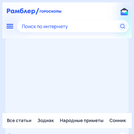
Поиск по интернету
Все статьи
Зодиак
Народные приметы
Сонник