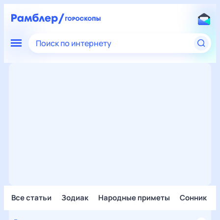
Поиск по интернету
Все статьи
Зодиак
Народные приметы
Сонник