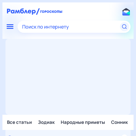
Поиск по интернету
Все статьи
Зодиак
Народные приметы
Сонник