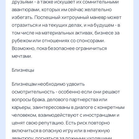
друзьями - а также искушает их сомнительными
авантюрами, которых им сейчас желательно
избегать. Поспешный хитроумный маневр может
отразиться и на текущих делах, и на будущем - в
том числе на материальных активах, бизнесе за
рубежом или отношениях со спонсорами.
Возможно, пока безопаснее ограничиться
мечтами.
Близнецы
Близнецам необходимо удвоить
осмотрительность - особенно если они решают
вопросы брака, делового партнерства или
карьеры, заинтересованы в диалоге с конкретным
человеком, взаимодействуют с иностранцами и
ценят свою репутацию. Есть риск повторно
включиться в опасную игру или в ненужную
авантюру, погнаться за ложными уходящими