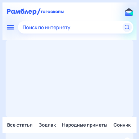
Поиск по интернету
Все статьи
Зодиак
Народные приметы
Сонник