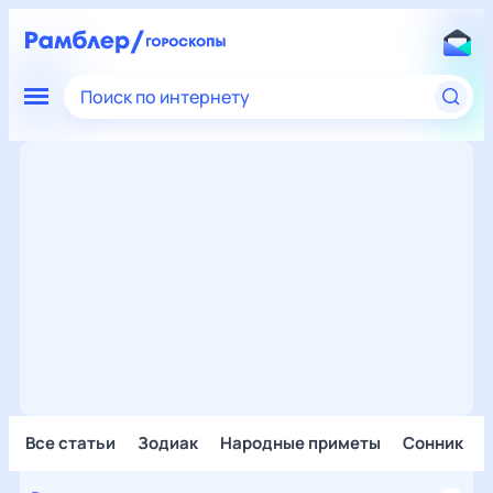
Поиск по интернету
Все статьи
Зодиак
Народные приметы
Сонник