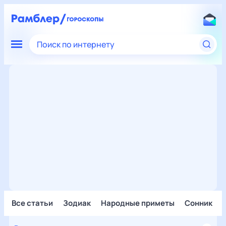
Поиск по интернету
Все статьи
Зодиак
Народные приметы
Сонник