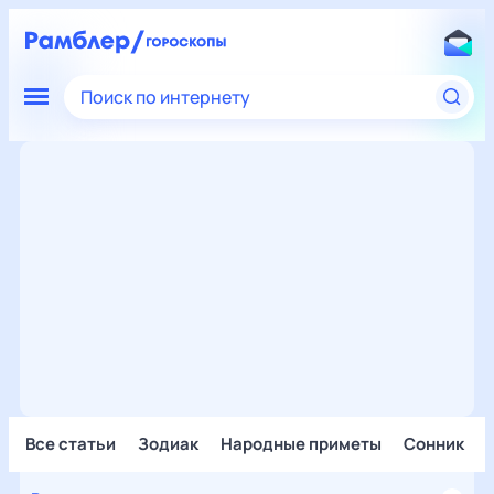
Поиск по интернету
Все статьи
Зодиак
Народные приметы
Сонник