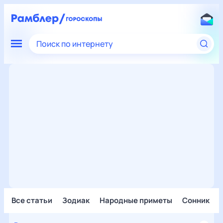
Поиск по интернету
Все статьи
Зодиак
Народные приметы
Сонник